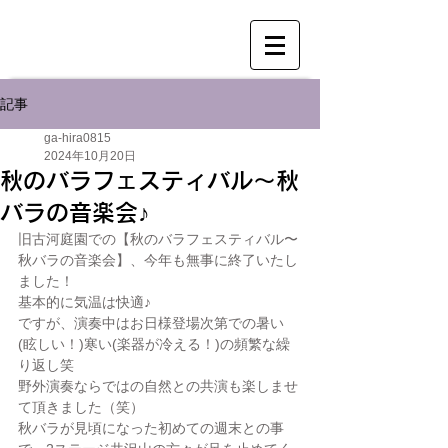
記事
ga-hira0815
2024年10月20日
秋のバラフェスティバル〜秋
バラの音楽会♪
旧古河庭園での【秋のバラフェスティバル〜
秋バラの音楽会】、今年も無事に終了いたし
ました！
基本的に気温は快適♪
ですが、演奏中はお日様登場次第での暑い
(眩しい！)寒い(楽器が冷える！)の頻繁な繰
り返し笑
野外演奏ならではの自然との共演も楽しませ
て頂きました（笑）
秋バラが見頃になった初めての週末との事