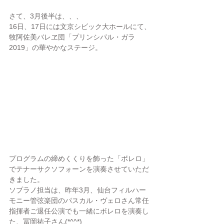
さて、3月後半は、、、
16日、17日には文京シビック大ホールにて、
牧阿佐美バレヱ団「プリンシパル・ガラ
2019」の華やかなステージ。
プログラムの締めくくりを飾った「ボレロ」
でテナーサクソフォーンを演奏させていただ
きました。
ソプラノ担当は、昨年3月、仙台フィルハー
モニー管弦楽団のパスカル・ヴェロさん常任
指揮者ご退任公演でも一緒にボレロを演奏し
た、冨岡祐子さん(*^^*)