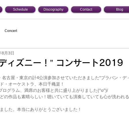
Schedule
Discography
Contact
Blog
Concert
年8月3日
ディズニー！” コンサート2019
・名古屋・東京の計4公演参加させていただきました“ブラバン・ディ
インド・オーケストラ、本日千穐楽！
ログラム、満席のお客様と共に盛り上がりました(^o^)/
どの作品も素晴らしい！聴いていても演奏していても心が洗われ
ました。本当にありがとうございました！