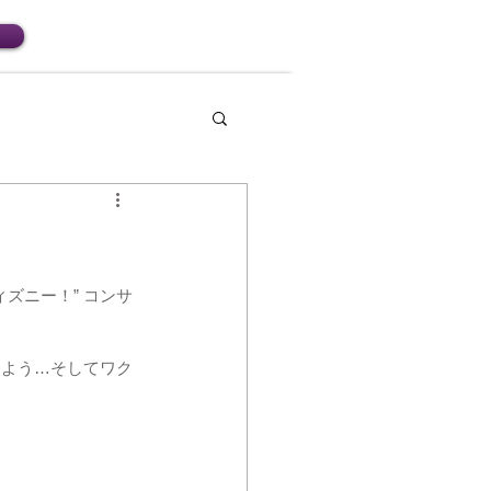
ズニー！” コンサ
るよう…そしてワク