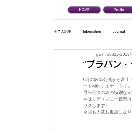
HOME
Profile
全ての記事
Information
Journal
ga-hira0815
2019
“ブラバン・
6月の岐阜公演から富士
ートwith シエナ・ウ
最終公演のみの特別なSプ
やはりディズニー音楽は
ワクします♪
今回も大変お世話になり