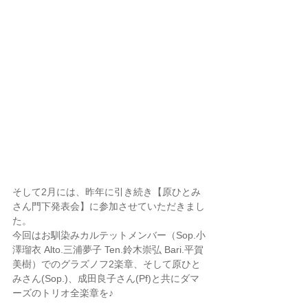
そして2月には、昨年に引き続き【原ひとみ
さん門下発表会】に参加させていただきまし
た。
今回はお馴染みカルテットメンバー（Sop.小
澤瑠衣 Alto.三浦夢子 Ten.鈴木崇弘 Bari.平賀
美樹）でのグラズノフ2楽章、そして原ひと
みさん(Sop.)、成田良子さん(Pf)と共にダマ
ーズのトリオ全楽章を♪