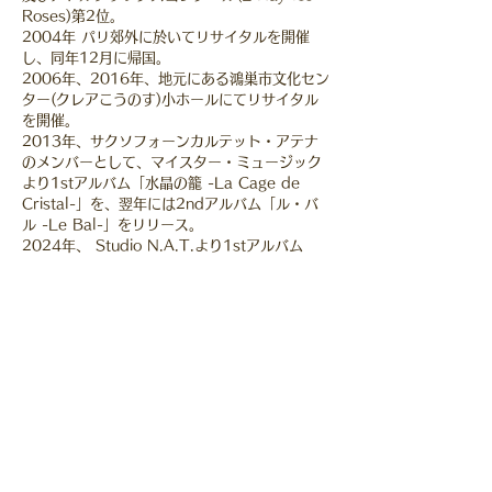
Roses)第2位。
2004年 パリ郊外に於いてリサイタルを開催
し、同年12月に帰国。
2006年、2016年、地元にある鴻巣市文化セン
ター(クレアこうのす)小ホールにてリサイタル
を開催。
2013年、サクソフォーンカルテット・アテナ
のメンバーとして、マイスター・ミュージック
より1stアルバム「水晶の籠 -La Cage de
Cristal-」を、翌年には2ndアルバム「ル・バ
ル -Le Bal-」をリリース。
2024年、 Studio N.A.T.より1stアルバム
「虹～Arc-en-Ciel」をリリース。（Circle A
Sax!!)
現在、ソロ、アンサンブルをはじめ、国内主要
オーケストラや吹奏楽団のエキストラとして活
動する傍ら、音楽教室や中・高等学校吹奏楽部
のサクソフォーン講師として後進の指導にもあ
たる。
フェリス女学院大学非常勤講師。
サクソフォーンを冨岡和男、池上政人、新井靖