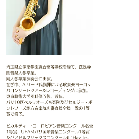
埼玉県立伊奈学園総合高等学校を経て、洗足学
園音楽大学卒業。
同大学卒業演奏会に出演。
在学中、A.リード氏指揮による吹奏楽ヨーロッ
パコンサートツアー&レコーディングに参加。
東京藝術大学別科修了後、渡仏。
パリ10区ベルリオーズ音楽院及びセルジー・ポ
ントワーズ地方音楽院を審査員全員一致の1等
賞で修了。
ピカルディー･ヨーロピアン音楽コンクール名誉
1等賞、UFAMパリ国際音楽コンクール1等賞
及びアドルフサックスコンクール(L'Hay-les